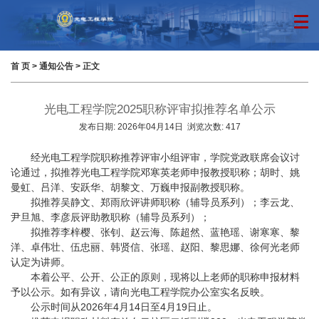
首 页
>
通知公告
> 正文
光电工程学院2025职称评审拟推荐名单公示
发布日期:
2026年04月14日
浏览次数:
417
经光电工程学院职称推荐评审小组评审，学院党政联席会议讨
论通过，拟推荐光电工程学院邓寒英老师申报教授职称；胡时、姚
曼虹、吕洋、安跃华、胡黎文、万巍申报副教授职称。
拟推荐吴静文、郑雨欣评讲师职称（辅导员系列）；李云龙、
尹旦旭、李彦辰评助教职称（辅导员系列）；
拟推荐李梓樱、张钊、赵云海、陈超然、蓝艳瑶、谢寒寒、黎
洋、卓伟壮、伍忠丽、韩贤信、张瑶、赵阳、黎思娜、徐何光老师
认定为讲师。
本着公平、公开、公正的原则，现将以上老师的职称申报材料
予以公示。如有异议，请向光电工程学院办公室实名反映。
公示时间从2026年4月14日至4月19日止。