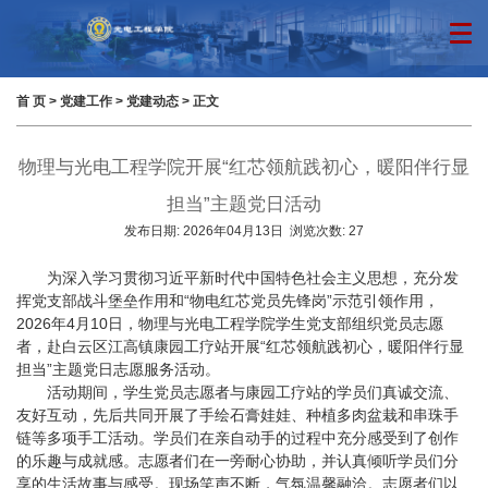
首 页
>
党建工作
>
党建动态
> 正文
物理与光电工程学院开展“红芯领航践初心，暖阳伴行显
担当”主题党日活动
发布日期:
2026年04月13日
浏览次数:
27
为深入学习贯彻习近平新时代中国特色社会主义思想，充分发
挥党支部战斗堡垒作用和“物电红芯党员先锋岗”示范引领作用，
2026年4月10日，物理与光电工程学院学生党支部组织党员志愿
者，赴白云区江高镇康园工疗站开展“红芯领航践初心，暖阳伴行显
担当”主题党日志愿服务活动。
活动期间，学生党员志愿者与康园工疗站的学员们真诚交流、
友好互动，先后共同开展了手绘石膏娃娃、种植多肉盆栽和串珠手
链等多项手工活动。学员们在亲自动手的过程中充分感受到了创作
的乐趣与成就感。志愿者们在一旁耐心协助，并认真倾听学员们分
享的生活故事与感受。现场笑声不断，气氛温馨融洽。志愿者们以