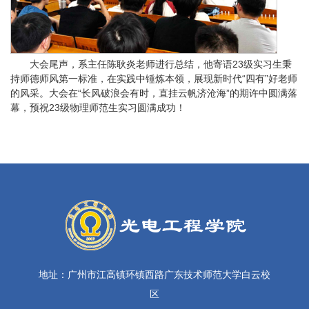
大会尾声，系主任陈耿炎老师进行总结，他寄语23级实习生秉
持师德师风第一标准，在实践中锤炼本领，展现新时代“四有”好老师
的风采。大会在“长风破浪会有时，直挂云帆济沧海”的期许中圆满落
幕，预祝23级物理师范生实习圆满成功！
地址：广州市江高镇环镇西路广东技术师范大学白云校
区