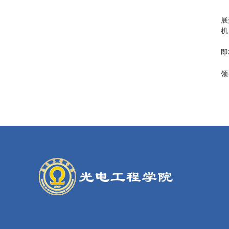
展
机
即
领