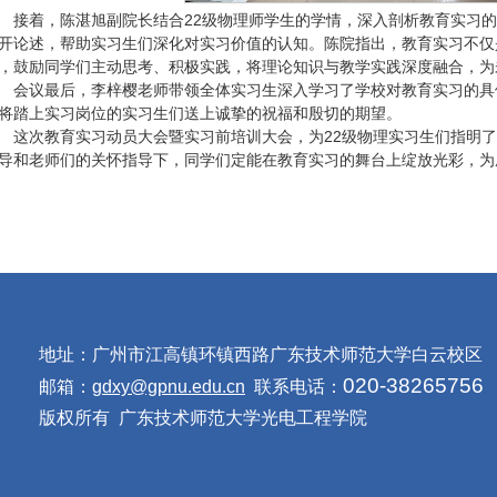
接着，陈湛旭副院长结合22级物理师学生的学情，深入剖析教育实习
开论述，帮助实习生们深化对实习价值的认知。陈院指出，教育实习不仅
，鼓励同学们主动思考、积极实践，将理论知识与教学实践深度融合，为
会议最后，李梓樱老师带领全体实习生深入学习了学校对教育实习的具
将踏上实习岗位的实习生们送上诚挚的祝福和殷切的期望。
这次教育实习动员大会暨实习前培训大会，为22级物理实习生们指明
导和老师们的关怀指导下，同学们定能在教育实习的舞台上绽放光彩，为
地址：广州市江高镇环镇西路广东技术师范大学白云校区
020-38265756
邮箱：
gdxy@gpnu.edu.cn
联系电话：
版权所有 广东技术师范大学光电工程学院