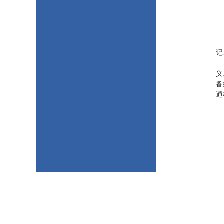
记
义
备
通