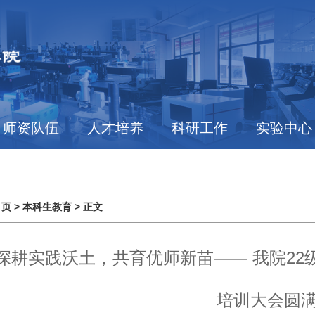
师资队伍
人才培养
科研工作
实验中心
 页
>
本科生教育
> 正文
深耕实践沃土，共育优师新苗—— 我院2
培训大会圆