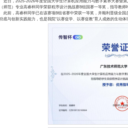
近日，2025-2026年度全国大学生计算机应用能力与数字素养大赛暨第
（师范）专业高睿梓同学荣获程序设计挑战赛B组国赛一等奖，指导教师叶
此前，高睿梓同学已在该赛项B组省赛中荣获一等奖，并顺利晋级全国
功底与创新实践能力，也是我院“以赛促学、以赛促教”育人成效的生动体